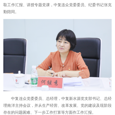
取工作汇报、讲授专题党课，中复连众党委委员、纪委书记张克
勤陪同。
中复连众党委委员、总经理，中复新水源党支部书记、总经
理南洋主持会议，并从生产经营、改革发展、党的建设及现阶段
存在的问题困难、下一步工作打算等方面作工作汇报。