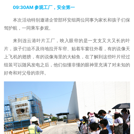
09:30AM 参观工厂，安全第一
本次活动特别邀请企管部环安组两位同事为家长和孩子们保
驾护航，一同乘车参观。
来到连云港叶片工厂，映入眼帘的是一支支又大又长的叶
片，孩子们迫不及待地拉开车帘、贴着车窗往外看，有的说像天
上飞机的翅膀，有的说像海里的大鲸鱼，在了解到这些叶片经过
组装可以随风发电之后，他们似懂非懂的眼神里充满了对未知的
好奇和对父母的崇拜。