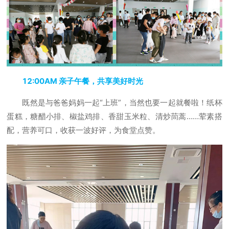
12:00AM 亲子午餐，共享美好时光
既然是与爸爸妈妈一起“上班”，当然也要一起就餐啦！纸杯
蛋糕，糖醋小排、椒盐鸡排、香甜玉米粒、清炒茼蒿……荤素搭
配，营养可口，收获一波好评，为食堂点赞。